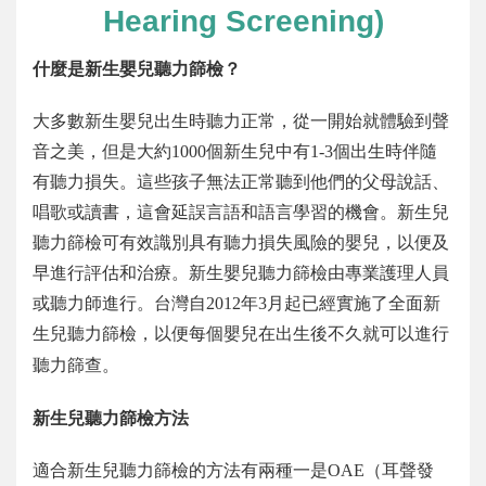
Hearing Screening)
什麼是新生嬰兒聽力篩檢？
大多數新生嬰兒出生時聽力正常，從一開始就體驗到聲
音之美，但是大約
1000
個新生兒中有
1-3
個出生時伴隨
有聽力損失。這些孩子無法正常聽到他們的父母說話、
唱歌或讀書，這會延誤言語和語言學習的機會。新生兒
聽力篩檢可有效識別具有聽力損失風險的嬰兒，以便及
早進行評估和治療。新生嬰兒聽力篩檢由專業護理人員
或聽力師進行。台灣自
2012
年
3
月起已經實施了全面新
生兒聽力篩檢，以便每個嬰兒在出生後不久就可以進行
聽力篩查。
新生兒聽力篩檢方法
適合新生兒聽力篩檢的方法有兩種一是
OAE
（耳聲發