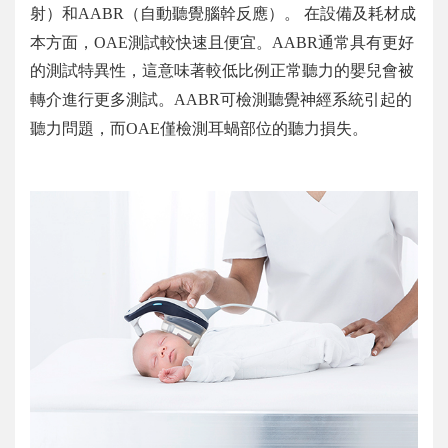
射）和
AABR
（自動聽覺腦幹反應）。 在設備及耗材成
本方面，
OAE
測試較快速且便宜。
AABR
通常具有更好
的測試特異性，這意味著較低比例正常聽力的嬰兒會被
轉介進行更多測試。
AABR
可檢測聽覺神經系統引起的
聽力問題，而
OAE
僅檢測耳蝸部位的聽力損失。