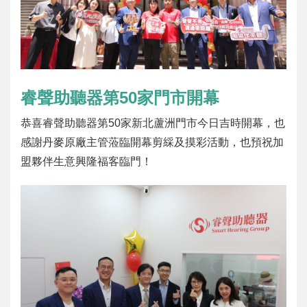
睿聲助聽器第50家門市開幕
恭喜睿聲助聽器第50家新北蘆洲門市今日吉時開幕，也
感謝丹麥原廠主管蒞臨開幕剪綵及摸彩活動，也預祝加
盟夥伴生意興隆福客臨門！